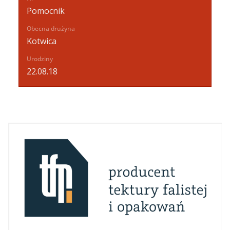
Pomocnik
Obecna drużyna
Kotwica
Urodziny
22.08.18