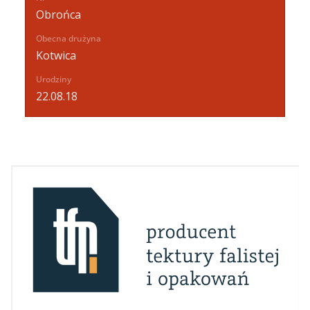
Obrońca
Obecna drużyna
Kotwica
Urodziny
22.08.18