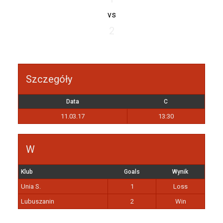
vs
2
Szczegóły
Data
C
11.03.17
13:30
W
Klub
Goals
Wynik
Unia S.
1
Loss
Lubuszanin
2
Win