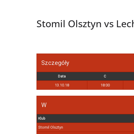
Stomil Olsztyn vs Lec
Szczegóły
Data
C
13.10.18
18:00
W
Klub
Stomil Olsztyn