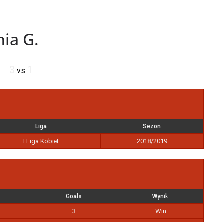
hia G.
3
1
vs
Liga
Sezon
I Liga Kobiet
2018/2019
Goals
Wynik
3
Win