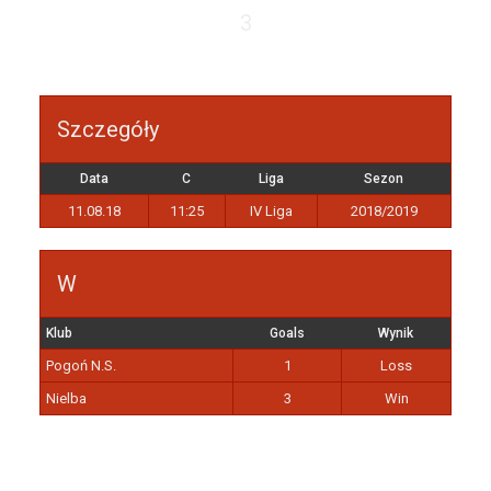
3
Szczegóły
Data
C
Liga
Sezon
11.08.18
11:25
IV Liga
2018/2019
W
Klub
Goals
Wynik
Pogoń N.S.
1
Loss
Nielba
3
Win