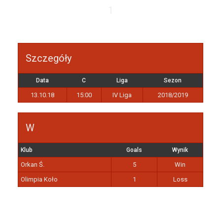
1
Szczegóły
Data
C
Liga
Sezon
13.10.18
15:00
IV Liga
2018/2019
W
Klub
Goals
Wynik
Orkan Ś.
5
Win
Olimpia Koło
1
Loss