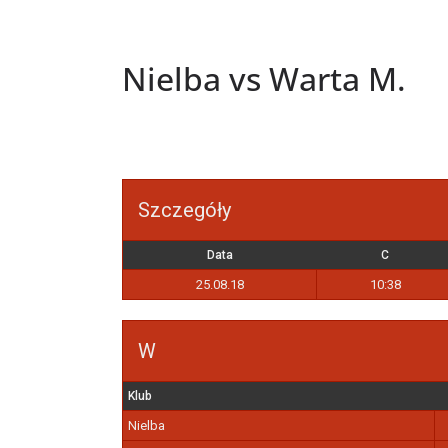
Nielba vs Warta M.
Szczegóły
Data
C
25.08.18
10:38
W
Klub
Nielba