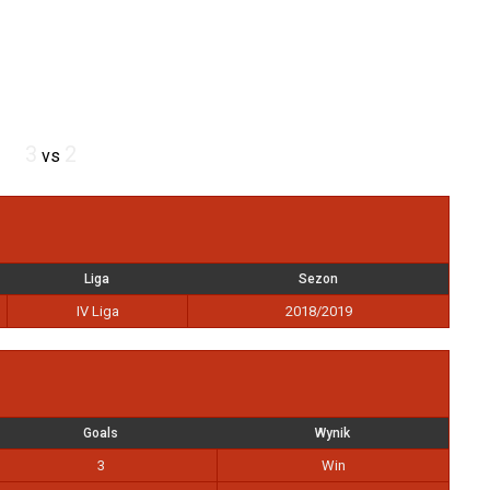
3
2
vs
Liga
Sezon
IV Liga
2018/2019
Goals
Wynik
3
Win