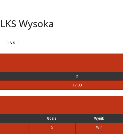
GLKS Wysoka
5
0
vs
C
17:00
Goals
Wynik
5
Win