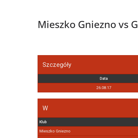
Mieszko Gniezno vs 
Szczegóły
Data
26.08.17
W
Klub
Mieszko Gniezno