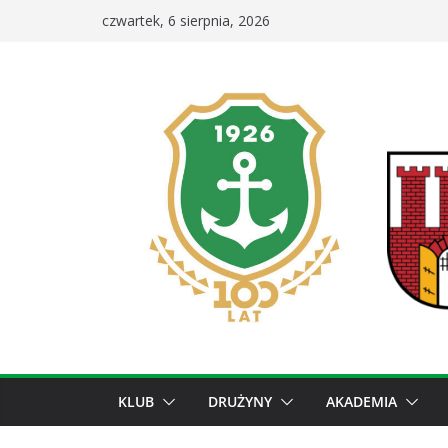
Przejdź
czwartek, 6 sierpnia, 2026
do
treści
KLUB
DRUŻYNY
AKADEMIA