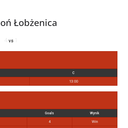
goń Łobżenica
4
1
vs
C
13:00
Goals
Wynik
4
Win