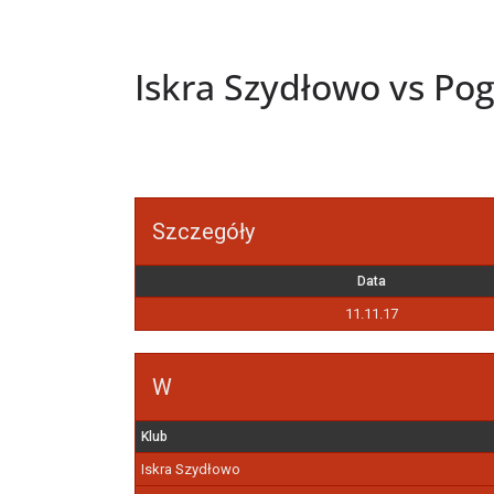
Iskra Szydłowo vs Po
Szczegóły
Data
11.11.17
W
Klub
Iskra Szydłowo