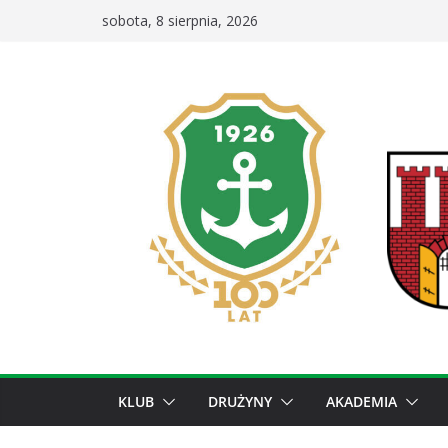
Przejdź
sobota, 8 sierpnia, 2026
do
treści
KLUB
DRUŻYNY
AKADEMIA