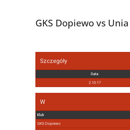
GKS Dopiewo vs Unia
Szczegóły
Data
2.10.17
W
Klub
GKS Dopiewo