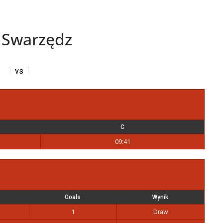
 Swarzędz
1
1
vs
C
09:41
Goals
Wynik
1
Draw