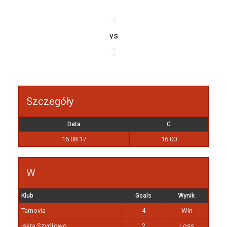
4
vs
2
Szczegóły
Data
C
15.08.17
16:00
W
Klub
Goals
Wynik
Tarnovia
4
Win
Iskra Szydłowo
2
Loss