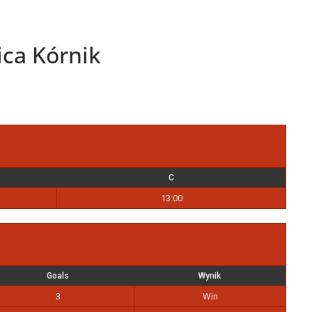
ca Kórnik
C
13:00
Goals
Wynik
3
Win