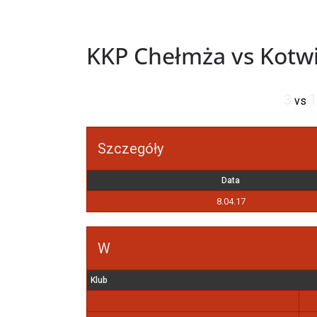
KKP Chełmża vs Kotwi
3
1
vs
Szczegóły
Data
8.04.17
W
Klub