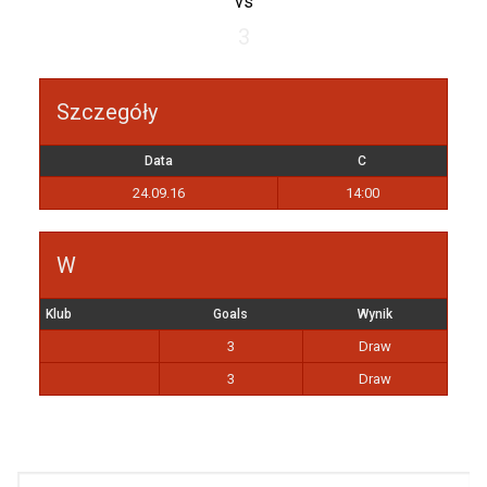
vs
3
Szczegóły
Data
C
24.09.16
14:00
W
Klub
Goals
Wynik
3
Draw
3
Draw