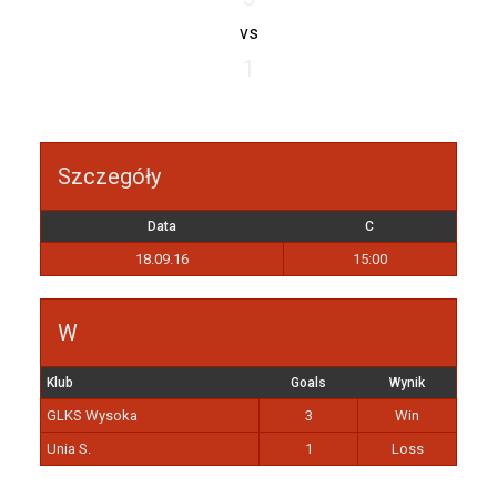
vs
1
Szczegóły
Data
C
18.09.16
15:00
W
Klub
Goals
Wynik
GLKS Wysoka
3
Win
Unia S.
1
Loss