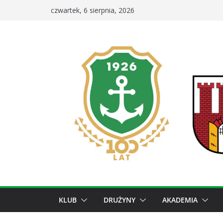
Przejdź
czwartek, 6 sierpnia, 2026
do
treści
KLUB
DRUŻYNY
AKADEMIA