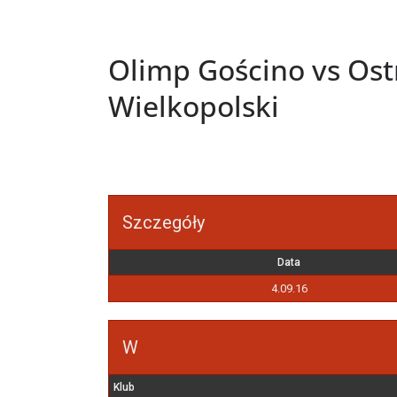
Olimp Gościno vs Ost
Wielkopolski
Szczegóły
Data
4.09.16
W
Klub