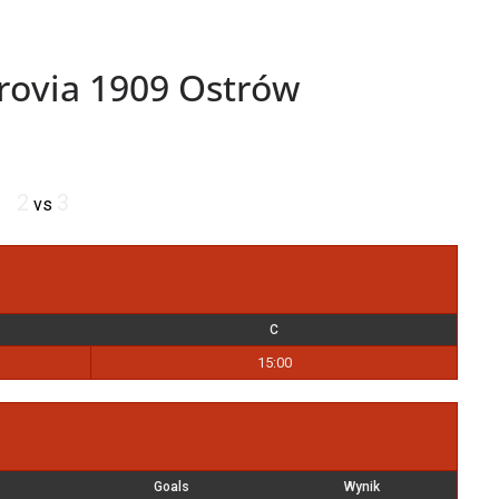
rovia 1909 Ostrów
2
3
vs
C
15:00
Goals
Wynik