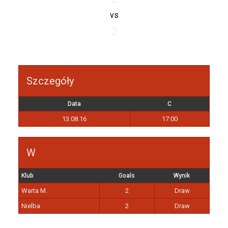
vs
2
Szczegóły
Data
C
13.08.16
17:00
W
Klub
Goals
Wynik
Warta M.
2
Draw
Nielba
2
Draw