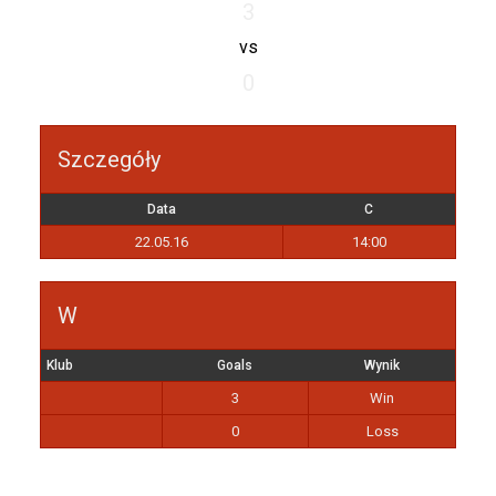
3
vs
0
Szczegóły
Data
C
22.05.16
14:00
W
Klub
Goals
Wynik
3
Win
0
Loss