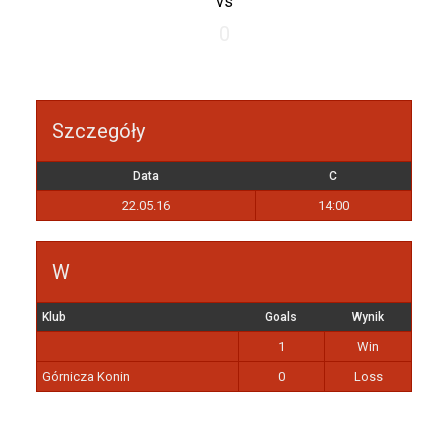
vs
0
Szczegóły
Data
C
22.05.16
14:00
W
Klub
Goals
Wynik
1
Win
Górnicza Konin
0
Loss