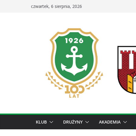
Przejdź
czwartek, 6 sierpnia, 2026
do
treści
KLUB
DRUŻYNY
AKADEMIA