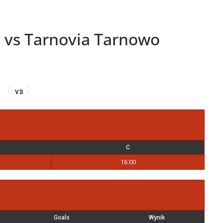
 vs Tarnovia Tarnowo
0
2
vs
C
16:00
Goals
Wynik