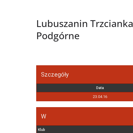
Lubuszanin Trzcianka
Podgórne
Szczegóły
Data
23.04.16
W
Klub