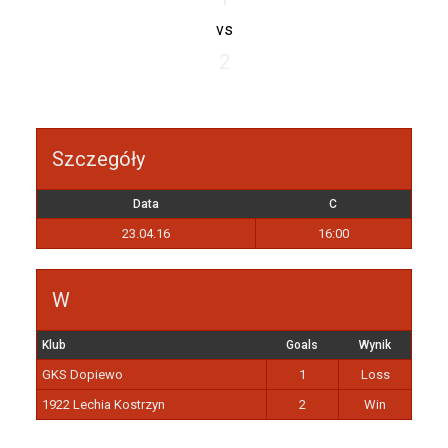
vs
2
Szczegóły
Data
C
23.04.16
16:00
W
Klub
Goals
Wynik
GKS Dopiewo
1
Loss
1922 Lechia Kostrzyn
2
Win