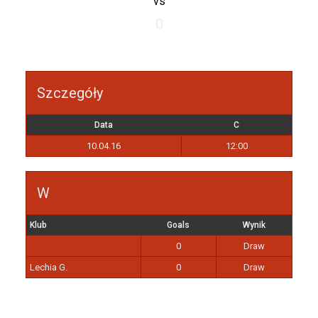
vs
0
Szczegóły
Data
C
10.04.16
12:00
W
Klub
Goals
Wynik
0
Draw
Lechia G.
0
Draw