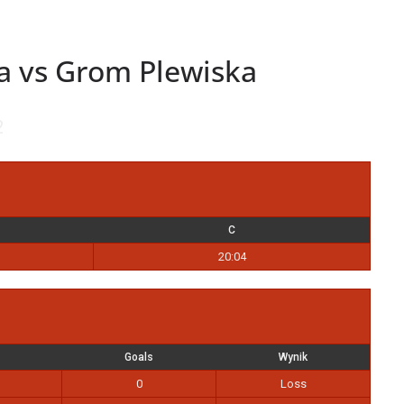
a vs Grom Plewiska
2
C
20:04
Goals
Wynik
0
Loss