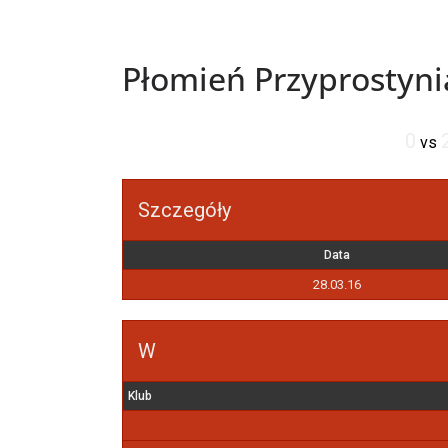
Płomień Przyprostyni
0
vs
Szczegóły
Data
28.03.16
W
Klub