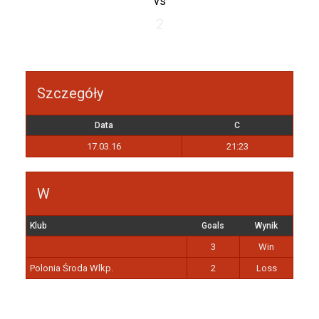
vs
2
Szczegóły
Data
C
17.03.16
21:23
W
Klub
Goals
Wynik
3
Win
Polonia Środa Wlkp.
2
Loss