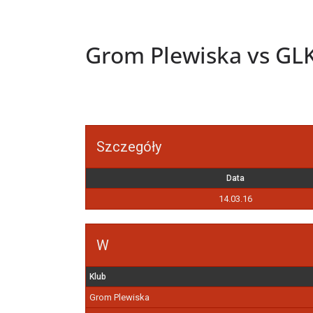
Grom Plewiska vs GL
Szczegóły
Data
14.03.16
W
Klub
Grom Plewiska