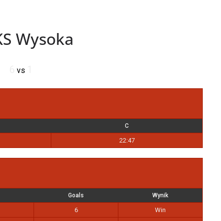
KS Wysoka
6
1
vs
C
22:47
Goals
Wynik
6
Win