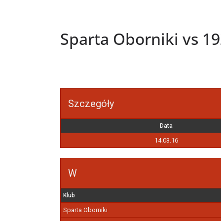
Sparta Oborniki vs 19
Szczegóły
Data
14.03.16
W
Klub
Sparta Oborniki