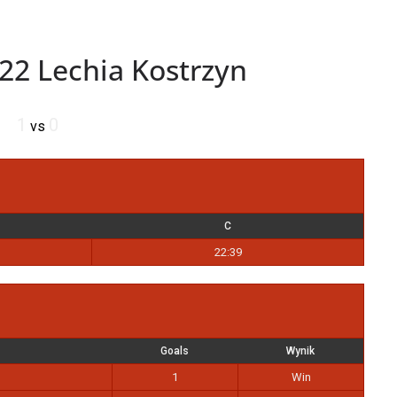
22 Lechia Kostrzyn
1
0
vs
C
22:39
Goals
Wynik
1
Win