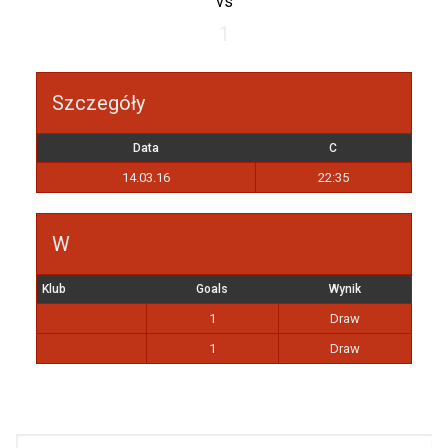
vs
1
Szczegóły
Data
C
14.03.16
22:35
W
Klub
Goals
Wynik
1
Draw
1
Draw