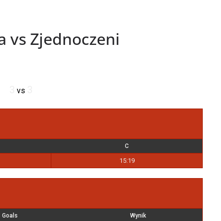
a vs Zjednoczeni
3
3
vs
C
15:19
Goals
Wynik