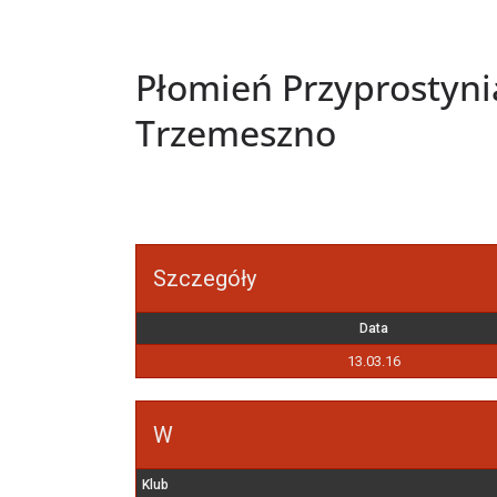
Płomień Przyprostyni
Trzemeszno
Szczegóły
Data
13.03.16
W
Klub