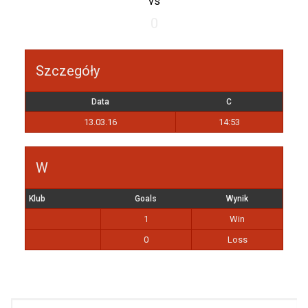
vs
0
Szczegóły
Data
C
13.03.16
14:53
W
Klub
Goals
Wynik
1
Win
0
Loss