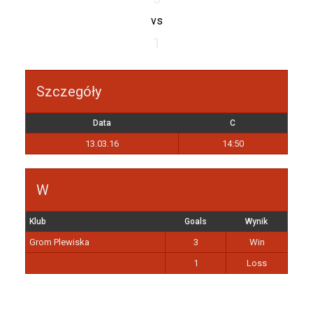
vs
1
Szczegóły
Data
C
13.03.16
14:50
W
Klub
Goals
Wynik
Grom Plewiska
3
Win
1
Loss